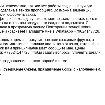
 невозможно, так как все работы созданы вручную.
 сделана в тех же пропорциях. Возможна замена 1-3
ли, оформить заказ.
еты и шоколад в упаковке можно съесть позже, так как
как на открытом воздухе эти сладости подсыхают. С
ваю в прозрачную пленку. Повторение точной копии
чше и красивее! Напишите мне в WhatsApp +79624147728,
обходимо время — закупить свежие красивые фрукты, а
очном магазине в наличии цветы того оттенка, который на
ли вам принципиален цвет, сообщите мне. Цены
p +79624147728, чтобы задать вопросы, уточнить детали,
е поздравление в стихотворной форме.
, съедобные букеты, праздничные боксы с наполнением.
.