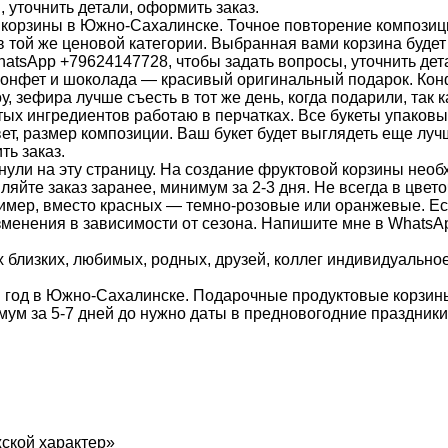
 уточнить детали, оформить заказ.
корзины в Южно-Сахалинске. Точное повторение композиции
 той же ценовой категории. Выбранная вами корзина будет
atsApp +79624147728, чтобы задать вопросы, уточнить дета
конфет и шоколада — красивый оригинальный подарок. Конф
, зефира лучше съесть в тот же день, когда подарили, так 
ых ингредиентов работаю в перчатках. Все букеты упаковы
т, размер композиции. Ваш букет будет выглядеть еще лу
ть заказ.
лянули на эту страницу. На создание фруктовой корзины не
ляйте заказ заранее, минимум за 2-3 дня. Не всегда в цвет
ример, вместо красных — темно-розовые или оранжевые. Ес
енения в зависимости от сезона. Напишите мне в WhatsAp
 близких, любимых, родных, друзей, коллег индивидуально
 год в Южно-Сахалинске. Подарочные продуктовые корзины
ум за 5-7 дней до нужно даты в предновогодние праздники
жской характер»