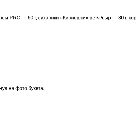
сы PRO — 60 г, сухарики «Кириешки» ветч./сыр — 80 г, корюш
нув на фото букета.