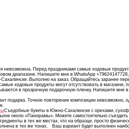
ия невозможна. Перед праздниками самые ходовые продукты
овом диапазоне. Напишите мне в WhatsApp +79624147728, ч
Сахалинске. Выполню на заказ. Обращайтесь заранее пере
самые ходовые продукты могут отсутствовать в магазине, 
ываются в прозрачную подарочную пленку. Напишите мне в 
нт подарка. Точное повторение композиции невозможно, од
е.
сы
Съедобные букеты в Южно-Сахалинске с орехами, сухоф
ильоне около «Панорамы». Можете самостоятельно съездить
гредиенты в тех же местах, что на образце, просто физиче
олнена в тех же тонах. Ваш вариант будет выполнен наибол