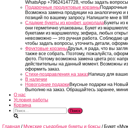
WhatsApp +79624147728, чтобы задать вопросы,
Подарочные продуктовые корзины
Подарочные 
Возможна замена продукции на аналогичную и в
позиций по вашему запросу. Напишите мне в Wh
Сладкие букеты из конфет, шоколада
Букеты из 
они герметично упакованы. Букет из маршмеллоу
букетами из маршмеллоу, зефира, любых открыт
невозможно — это ручная работа. Соблюдаю цве
чтобы задать вопросы, уточнить детали, оформи
Фруктовые корзины
Друзья, я рада, что вы заг
также все собрать. Поэтому, пожалуйста, оформ
фото. Потому возможна замена цвета роз: нап
действительны на данный момент. Возможны изм
оформить заказ.
Стихи-поздравления на заказ
Напишу для ваших
В наличии
Новогодние подарки
Вкусные подарки на Новый
Выполню на заказ. Обращайтесь заранее, миним
О нас
Условия работы
Корзина
Найти:
Главная
/
Мужские съедобные букеты и боксы
/ Букет «Му