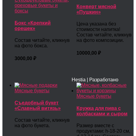
ореховые букеты и
Конверт мясной
боксы
«Пушкин»
Бокс «Крепкий
Цена указана без
орешек»
стоимости напитка!
Состав читайте, кликнув
Состав читайте, кликнув
на фото композиции.
на фото бокса.
10000,00
₽
3000,00
₽
Hestia | Разработано
Мясные букеты
Мясные букеты
Съедобный букет
«Славный витязь»
Кружка для пива с
колбасками и сыром
Состав читайте, кликнув
на фото букета.
Размер вместе с
продуктами: h-18-20 см,