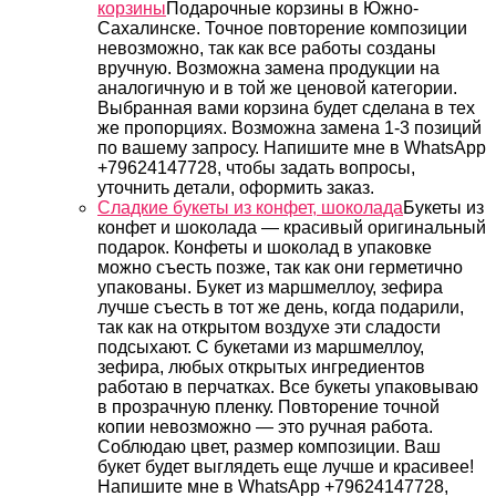
корзины
Подарочные корзины в Южно-
Сахалинске. Точное повторение композиции
невозможно, так как все работы созданы
вручную. Возможна замена продукции на
аналогичную и в той же ценовой категории.
Выбранная вами корзина будет сделана в тех
же пропорциях. Возможна замена 1-3 позиций
по вашему запросу. Напишите мне в WhatsApp
+79624147728, чтобы задать вопросы,
уточнить детали, оформить заказ.
Сладкие букеты из конфет, шоколада
Букеты из
конфет и шоколада — красивый оригинальный
подарок. Конфеты и шоколад в упаковке
можно съесть позже, так как они герметично
упакованы. Букет из маршмеллоу, зефира
лучше съесть в тот же день, когда подарили,
так как на открытом воздухе эти сладости
подсыхают. С букетами из маршмеллоу,
зефира, любых открытых ингредиентов
работаю в перчатках. Все букеты упаковываю
в прозрачную пленку. Повторение точной
копии невозможно — это ручная работа.
Соблюдаю цвет, размер композиции. Ваш
букет будет выглядеть еще лучше и красивее!
Напишите мне в WhatsApp +79624147728,