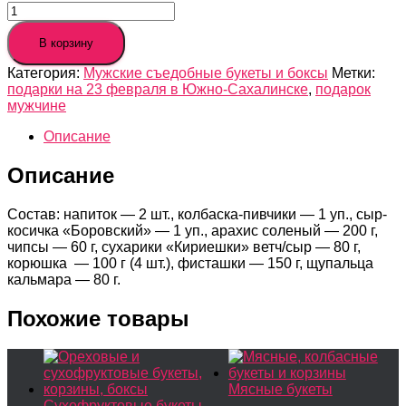
Количество
товара
Съедобный
В корзину
букет
Категория:
Мужские съедобные букеты и боксы
Метки:
"Браво"
подарки на 23 февраля в Южно-Сахалинске
,
подарок
мужчине
Описание
Описание
Состав: напиток — 2 шт., колбаска-пивчики — 1 уп., сыр-
косичка «Боровский» — 1 уп., арахис соленый — 200 г,
чипсы — 60 г, сухарики «Кириешки» ветч/сыр — 80 г,
корюшка — 100 г (4 шт.), фисташки — 150 г, щупальца
кальмара — 80 г.
Похожие товары
Мясные букеты
Сухофруктовые букеты,