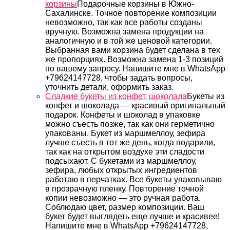
корзины
Подарочные корзины в Южно-
Сахалинске. Точное повторение композиции
невозможно, так как все работы созданы
вручную. Возможна замена продукции на
аналогичную и в той же ценовой категории.
Выбранная вами корзина будет сделана в тех
же пропорциях. Возможна замена 1-3 позиций
по вашему запросу. Напишите мне в WhatsApp
+79624147728, чтобы задать вопросы,
уточнить детали, оформить заказ.
Сладкие букеты из конфет, шоколада
Букеты из
конфет и шоколада — красивый оригинальный
подарок. Конфеты и шоколад в упаковке
можно съесть позже, так как они герметично
упакованы. Букет из маршмеллоу, зефира
лучше съесть в тот же день, когда подарили,
так как на открытом воздухе эти сладости
подсыхают. С букетами из маршмеллоу,
зефира, любых открытых ингредиентов
работаю в перчатках. Все букеты упаковываю
в прозрачную пленку. Повторение точной
копии невозможно — это ручная работа.
Соблюдаю цвет, размер композиции. Ваш
букет будет выглядеть еще лучше и красивее!
Напишите мне в WhatsApp +79624147728,