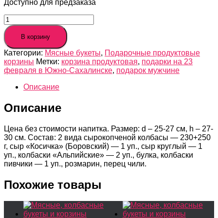
Доступно для предзаказа
Количество
товара
Продуктовая
В корзину
корзина
Категории:
Мясные букеты
,
Подарочные продуктовые
«Деловая
корзины
Метки:
корзина продуктовая
,
подарки на 23
колбаса»
февраля в Южно-Сахалинске
,
подарок мужчине
Описание
Описание
Цена без стоимости напитка. Размер: d – 25-27 см, h – 27-
30 см. Состав: 2 вида сырокопченой колбасы — 230+250
г, сыр «Косичка» (Боровский) — 1 уп., сыр круглый — 1
уп., колбаски «Альпийские» — 2 уп., булка, колбаски
пивчики — 1 уп., розмарин, перец чили.
Похожие товары