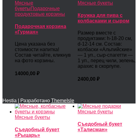
Мясные
Мясные букеты
букеты
Подарочные
продуктовые корзины
Кружка для пива с
колбасками и сыром
Подарочная корзина
«Гурман»
Размер вместе с
продуктами: h-18-20 см,
Цена указана без
d-12-14 см. Состав:
стоимости напитка!
колбаски «Альпийские»
Состав читайте, кликнув
— 1 уп., сыр-спагетти —
на фото корзины.
1 уп., перец чили, зелень,
арахис в скорлупе.
14000,00
₽
2400,00
₽
Hestia | Разработано
ThemeIsle
Мясные букеты
Мясные букеты
Съедобный букет
Съедобный букет
«Талисман»
«Рыцарь»